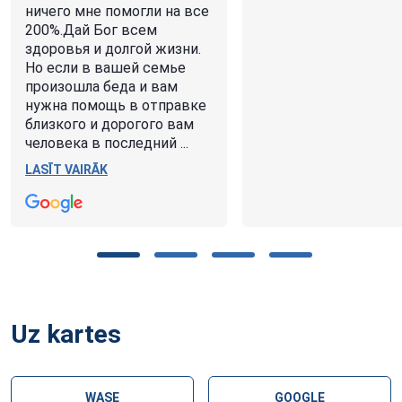
ничего мне помогли на все
200%.Дай Бог всем
здоровья и долгой жизни.
Но если в вашей семье
произошла беда и вам
нужна помощь в отправке
близкого и дорогого вам
человека в последний ...
LASĪT VAIRĀK
Uz kartes
WASE
GOOGLE