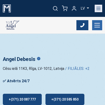
LV
Angel
Debesīs
Cēsu ielā 11K3, Rīga, LV-1012, Latvija
/
FILIĀLES: +2
✅ Atvērts 24/7
+(371) 20 087 777
+(371) 20 585 850