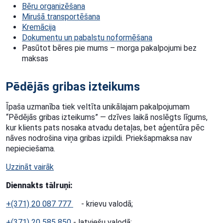
Bēru organizēšana
Mirušā transportēšana
Kremācija
Dokumentu un pabalstu noformēšana
Pasūtot bēres pie mums – morga pakalpojumi bez
maksas
Pēdējās gribas izteikums
Īpaša uzmanība tiek veltīta unikālajam pakalpojumam
“Pēdējās gribas izteikums” — dzīves laikā noslēgts līgums,
kur klients pats nosaka atvadu detaļas, bet aģentūra pēc
nāves nodrošina viņa gribas izpildi. Priekšapmaksa nav
nepieciešama.
Uzzināt vairāk
Diennakts tālruņi:
+(371) 20 087 777
- krievu valodā;
+(371) 20 585 850
- latviešu valodā;