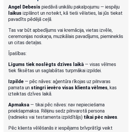
Angel Debesīs
piedāvā unikālu pakalpojumu — iespēju
laikus
izplānot un noteikt, kā tieši vēlaties, lai jūs tiekat
pavadīts pēdējā ceļā.
Tas var būt apbedījums vai kremācija, vietas izvēle,
ceremonijas noskaņa, muzikālais pavadījums, piemineklis
un citas detaļas.
Īpašības:
Līgums tiek noslēgts dzīves laikā
— visas vēlmes
tiek fiksētas un saglabātas turpmākai izpildei.
Izpilde
— pēc nāves: aģentūra rīkojas uz pilnvaras
pamata un
stingri ievēro visas klienta vēlmes
, kas
izteiktas dzīves laikā.
Apmaksa
— tikai pēc nāves: nav nepieciešama
priekšapmaksa. Rēķinu sedz pilnvarotā persona
(radinieks vai testamenta izpildītājs)
tikai pēc nāves
.
Pēc klienta vēlēšanās ir iespējams brīvprātīgi veikt