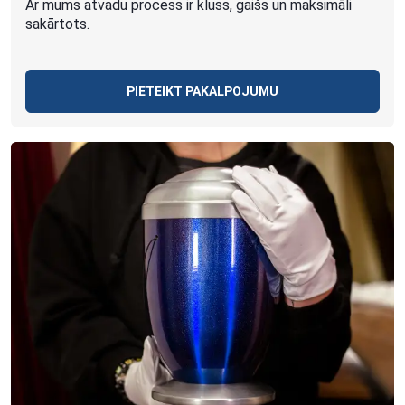
Ar mums atvadu process ir kluss, gaišs un maksimāli
sakārtots.
PIETEIKT PAKALPOJUMU