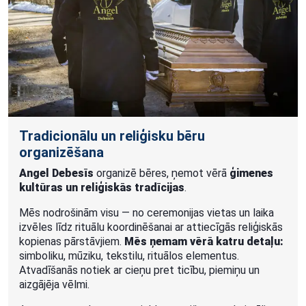
Tradicionālu un reliģisku bēru
organizēšana
Angel Debesīs
organizē bēres, ņemot vērā
ģimenes
kultūras un reliģiskās tradīcijas
.
Mēs nodrošinām visu — no ceremonijas vietas un laika
izvēles līdz rituālu koordinēšanai ar attiecīgās reliģiskās
kopienas pārstāvjiem.
Mēs ņemam vērā katru detaļu:
simboliku, mūziku, tekstilu, rituālos elementus.
Atvadīšanās notiek ar cieņu pret ticību, piemiņu un
aizgājēja vēlmi.