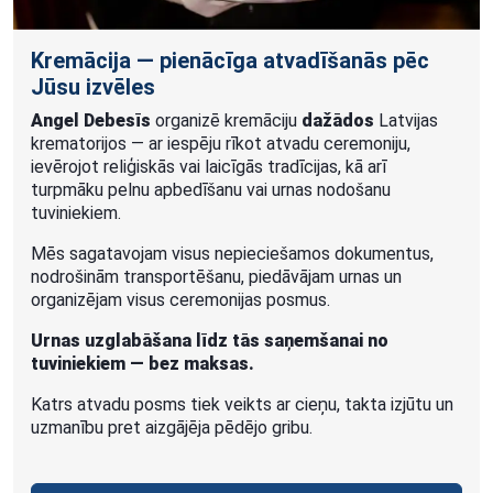
Kremācija — pienācīga atvadīšanās pēc
Jūsu izvēles
Angel Debesīs
organizē kremāciju
dažādos
Latvijas
krematorijos — ar iespēju rīkot atvadu ceremoniju,
ievērojot reliģiskās vai laicīgās tradīcijas, kā arī
turpmāku pelnu apbedīšanu vai urnas nodošanu
tuviniekiem.
Mēs sagatavojam visus nepieciešamos dokumentus,
nodrošinām transportēšanu, piedāvājam urnas un
organizējam visus ceremonijas posmus.
Urnas uzglabāšana līdz tās saņemšanai no
tuviniekiem — bez maksas.
Katrs atvadu posms tiek veikts ar cieņu, takta izjūtu un
uzmanību pret aizgājēja pēdējo gribu.