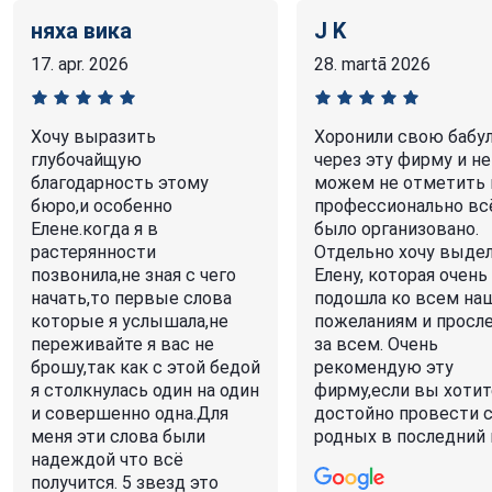
няха вика
J K
17. apr. 2026
28. martā 2026
Хочу выразить
Хоронили свою бабу
глубочайщую
через эту фирму и не
благодарность этому
можем не отметить 
бюро,и особенно
профессионально вс
Елене.когда я в
было организовано.
растерянности
Отдельно хочу выде
позвонила,не зная с чего
Елену, которая очень
начать,то первые слова
подошла ко всем на
которые я услышала,не
пожеланиям и просл
переживайте я вас не
за всем. Очень
брошу,так как с этой бедой
рекомендую эту
я столкнулась один на один
фирму,если вы хотит
и совершенно одна.Для
достойно провести 
меня эти слова были
родных в последний 
надеждой что всё
получится. 5 звезд это