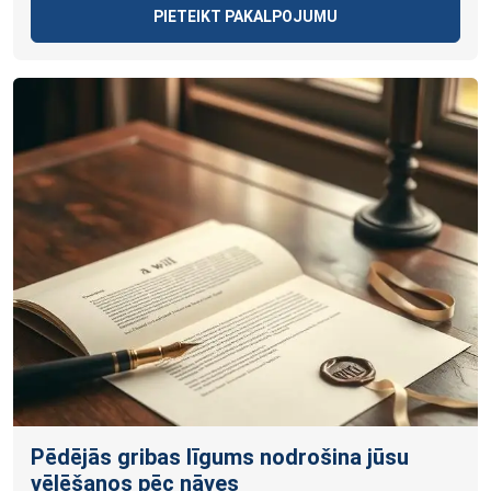
PIETEIKT PAKALPOJUMU
Pēdējās gribas līgums nodrošina jūsu
vēlēšanos pēc nāves