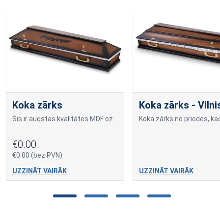
Koka zārks
Koka zārks - Vilni
Šis ir augstas kvalitātes MDF ozola finiera zārks, kas nodrošina izsmalcinātu dizainu un elegantu izskatu.
€0.00
€0.00 (bez PVN)
UZZINĀT VAIRĀK
UZZINĀT VAIRĀK