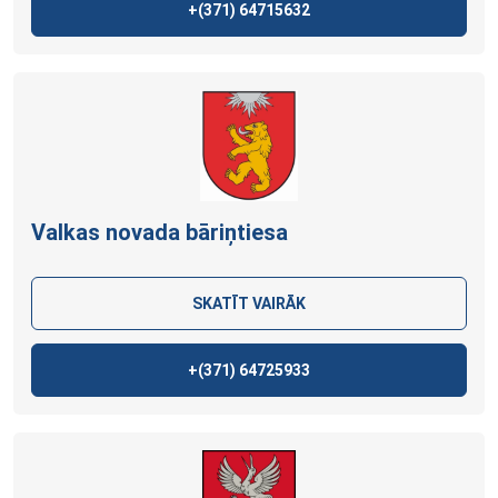
+(371)
64715632
Valkas novada bāriņtiesa
SKATĪT VAIRĀK
+(371)
64725933