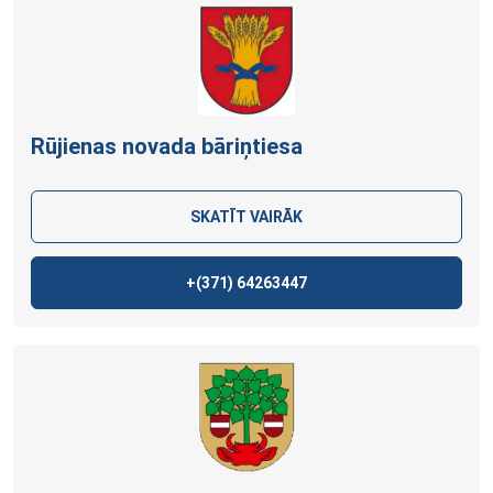
Rūjienas novada bāriņtiesa
SKATĪT VAIRĀK
+(371)
64263447