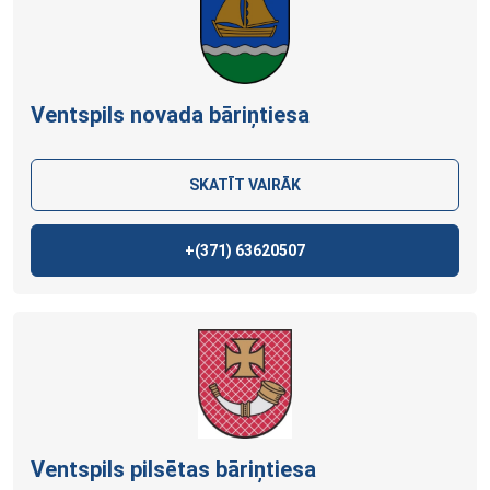
Ventspils novada bāriņtiesa
SKATĪT VAIRĀK
+(371)
63620507
Ventspils pilsētas bāriņtiesa