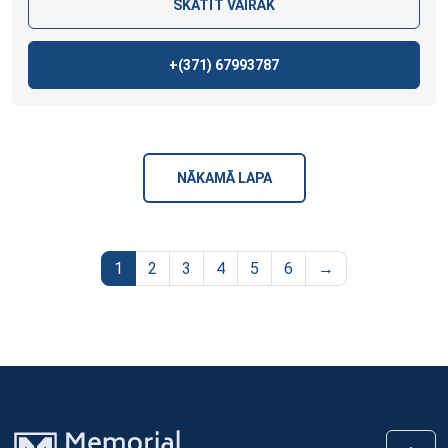
SKATĪT VAIRĀK
+(371)
67993787
NĀKAMĀ LAPA
1
2
3
4
5
6
→