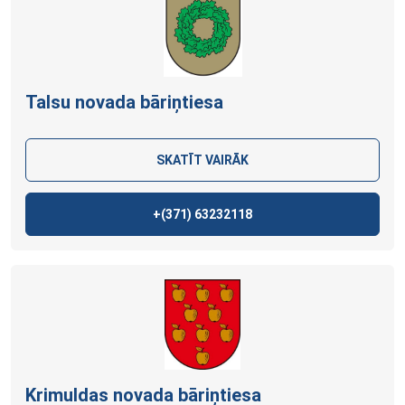
Talsu novada bāriņtiesa
SKATĪT VAIRĀK
+(371)
63232118
Krimuldas novada bāriņtiesa