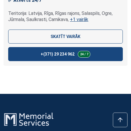
✅ Atvērts 24/7
Teritorija: Latvija, Rīga, Rīgas rajons, Salaspils, Ogre,
Jūrmala, Saulkrasti, Carnikava,
+1 vairāk
SKATĪT VAIRĀK
+(371)
29 234 962
24 / 7