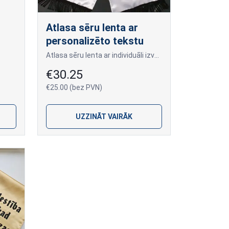
Atlasa sēru lenta ar
personalizēto tekstu
Atlasa sēru lenta ar individuāli izveidotu tekstu bēru vainagiem skaistai atvadu ceremonijai.
€30.25
€25.00 (bez PVN)
UZZINĀT VAIRĀK