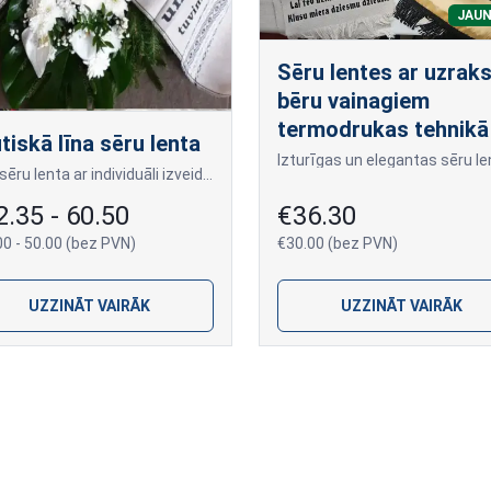
JAU
Sēru lentes ar uzrak
bēru vainagiem
termodrukas tehnikā
tiskā līna sēru lenta
Līna sēru lenta ar individuāli izveidotu tekstu bēru vainagiem skaistai atvadu ceremonijai.
2.35 - 60.50
€36.30
00 - 50.00 (bez PVN)
€30.00 (bez PVN)
UZZINĀT VAIRĀK
UZZINĀT VAIRĀK