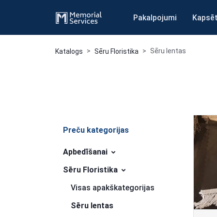
Pakalpojumi
Kapsē
Sēru lentas
Katalogs
Sēru Floristika
max.marketplace.skip_to_products
Preču kategorijas
Apbedīšanai
Sēru Floristika
Visas apakškategorijas
Sēru lentas