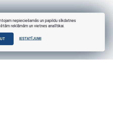
tojam nepieciešamās un papildu sīkdatnes
zētām reklāmām un vietnes analītikai.
IESTATĪJUMI
AUT