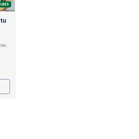
NUMS
stu
Izturīgas un elegantas sēru lentes ar uzrakstu, kas veidots termo apdrukas tehnikā.