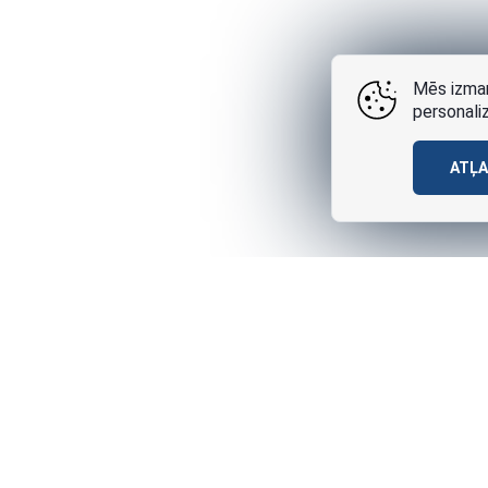
Mēs izman
personali
ATĻ