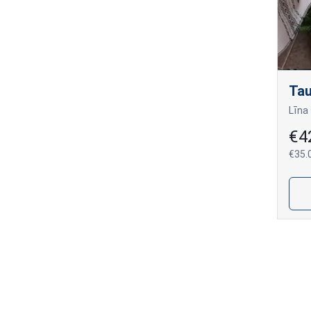
Tau
€4
€35.