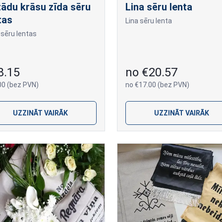
ādu krāsu zīda sēru
Lina sēru lenta
tas
Lina sēru lenta
 sēru lentas
8.15
no €20.57
00 (bez PVN)
no €17.00 (bez PVN)
UZZINĀT VAIRĀK
UZZINĀT VAIRĀK