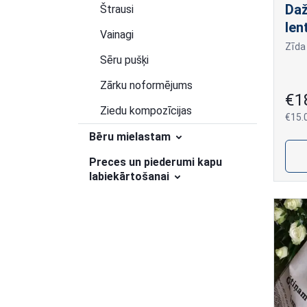
Daž
Štrausi
len
Vainagi
Zīda
Sēru pušķi
Zārku noformējums
€1
Ziedu kompozīcijas
€15.
Bēru mielastam
Preces un piederumi kapu
labiekārtošanai