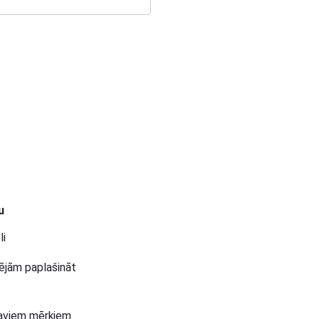
u
li
pējām paplašināt
saviem mērķiem