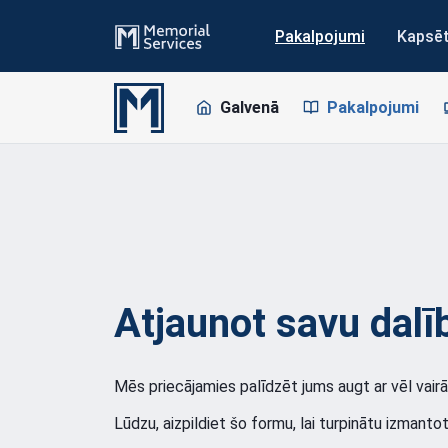
Pakalpojumi
Kapsē
Galvenā
Pakalpojumi
Atjaunot savu dalī
Mēs priecājamies palīdzēt jums augt ar vēl vair
Lūdzu, aizpildiet šo formu, lai turpinātu izmant