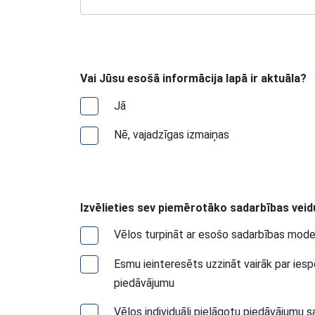
Vai Jūsu esošā informācija lapā ir aktuāla?
Jā
Nē, vajadzīgas izmaiņas
Izvēlieties sev piemērotāko sadarbības veid
Vēlos turpināt ar esošo sadarbības mode
Esmu ieinteresēts uzzināt vairāk par ies
piedāvājumu
Vēlos individuāli pielāgotu piedāvājumu 