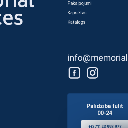
Pakalpojumi
Kapsētas
Katalogs
info@memorials
Palīdzība tūlīt
00-24
+(371) 23 993 977