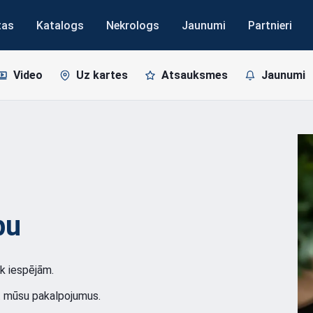
tas
Katalogs
Nekrologs
Jaunumi
Partnieri
Video
Uz kartes
Atsauksmes
Jaunumi
bu
āk iespējām.
ot mūsu pakalpojumus.