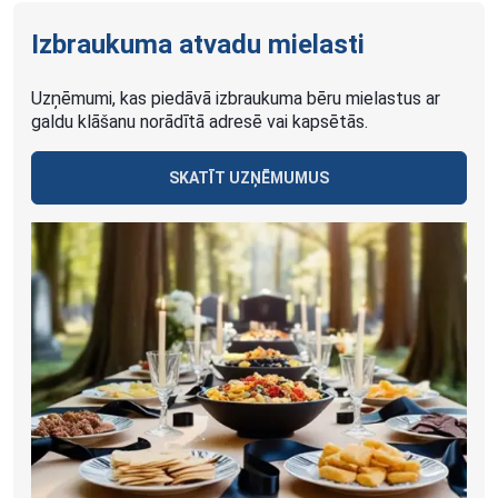
Izbraukuma atvadu mielasti
Uzņēmumi, kas piedāvā izbraukuma bēru mielastus ar
galdu klāšanu norādītā adresē vai kapsētās.
SKATĪT UZŅĒMUMUS