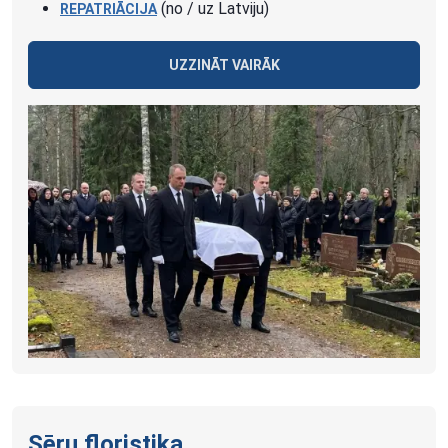
(no / uz Latviju)
REPATRIĀCIJA
UZZINĀT VAIRĀK
Sēru floristika