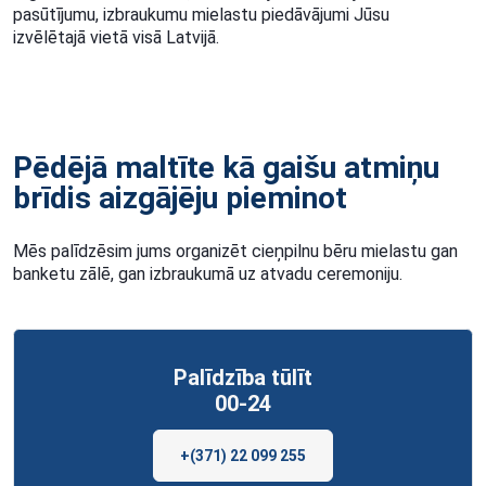
pasūtījumu, izbraukumu mielastu piedāvājumi Jūsu
izvēlētajā vietā visā Latvijā.
Pēdējā maltīte kā gaišu atmiņu
brīdis aizgājēju pieminot
Mēs palīdzēsim jums organizēt cieņpilnu bēru mielastu gan
banketu zālē, gan izbraukumā uz atvadu ceremoniju.
Palīdzība tūlīt
00-24
+(371) 22 099 255