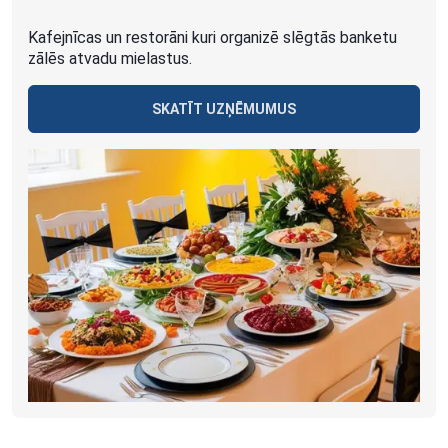
Kafejnīcas un restorāni kuri organizē slēgtās banketu
zālēs atvadu mielastus.
SKATĪT UZŅĒMUMUS